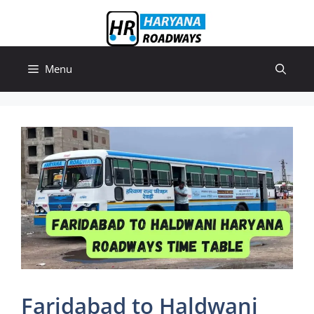
Skip
to
content
Menu
Faridabad to Haldwani