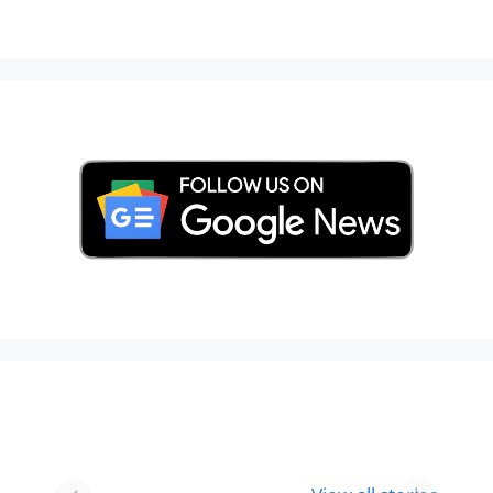
Best 8 Place To
Best Place for
Visit In
Holi