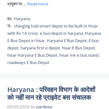
प्रदूषण पर …
Read more
Categories
Haryana
Tags
charging hub-smart depot to be built in Hisar
with Rs 14 crore
,
e bus depot in haryana
,
Haryana
E Bus Depot in hisar
,
Haryana E Bus Depot: E-bus
depot
,
haryana first e depot
,
hisar E Bus Depot
,
hisar Haryana E Bus Depot
,
hisar me e bus stand
,
roadways E Bus Depot
Haryana : परिवहन विभाग के आदेशों
को नहीं मान रहे प्राइवेट बस संचालक
05/05/2026
by
pardeep