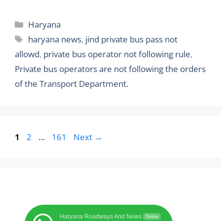
Categories
Haryana
Tags
haryana news
,
jind private bus pass not
allowd
,
private bus operator not following rule
,
Private bus operators are not following the orders
of the Transport Department.
Page
Page
Page
1
2
…
161
Next
→
Haryana Roadways And News
Online