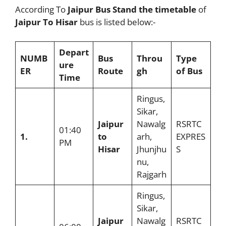
According To
Jaipur Bus Stand the timetable
of
Jaipur To Hisar
bus is listed below:-
Depart
NUMB
Bus
Throu
Type
ure
ER
Route
gh
of Bus
Time
Ringus,
Sikar,
Jaipur
Nawalg
RSRTC
01:40
1.
to
arh,
EXPRES
PM
Hisar
Jhunjhu
S
nu,
Rajgarh
Ringus,
Sikar,
Jaipur
Nawalg
RSRTC