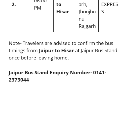
06:00
2.
to
arh,
EXPRES
PM
Hisar
Jhunjhu
S
nu,
Rajgarh
Note- Travelers are advised to confirm the bus
timings from
Jaipur to Hisar
at Jaipur Bus Stand
once before leaving home.
Jaipur Bus Stand Enquiry Number-
0141-
2373044