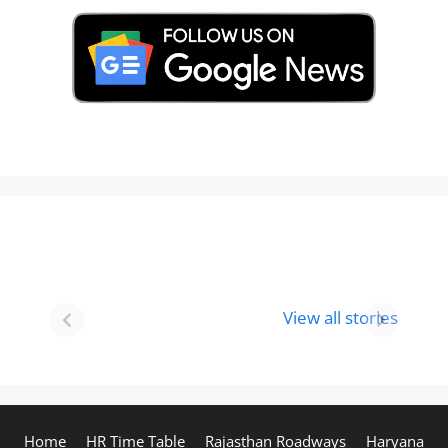
Best 8 Place To
Best Place for
Visit In
Holi
View all stories
Gurgaon-आभी
Celebration in
देखे
2024
Home
HR Time Table
Rajasthan Roadways
Haryana