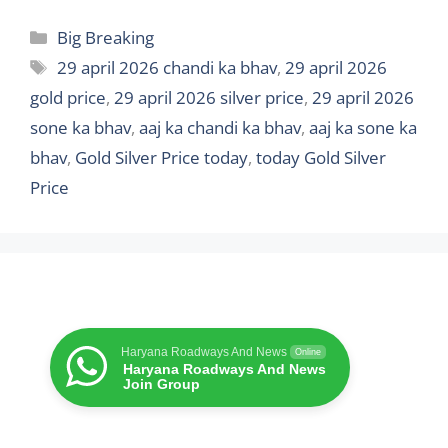
Categories
Big Breaking
Tags
29 april 2026 chandi ka bhav
,
29 april 2026
gold price
,
29 april 2026 silver price
,
29 april 2026
sone ka bhav
,
aaj ka chandi ka bhav
,
aaj ka sone ka
bhav
,
Gold Silver Price today
,
today Gold Silver
Price
Haryana Roadways And News
Online
Haryana Roadways And News
Join Group