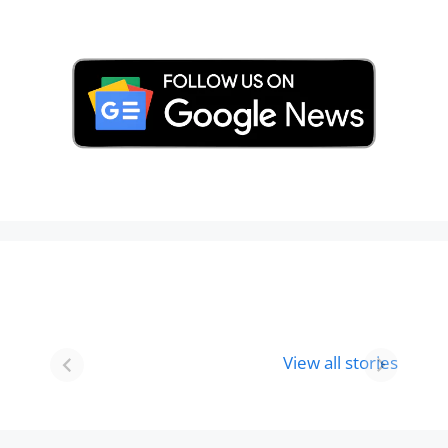
Best 8 Place To
Best Place for
Visit In
Holi
View all stories
Gurgaon-आभी
Celebration in
देखे
2024