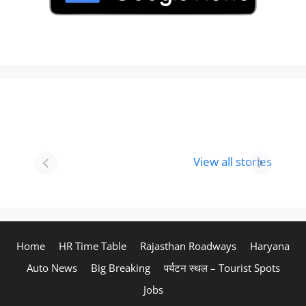
Best 8 Place To
Best Place for
Visit In
Holi
View all stories
Gurgaon-आभी
Celebration in
देखे
2024
Home
HR Time Table
Rajasthan Roadways
Haryana
Auto News
Big Breaking
पर्यटन स्थल – Tourist Spots
Jobs