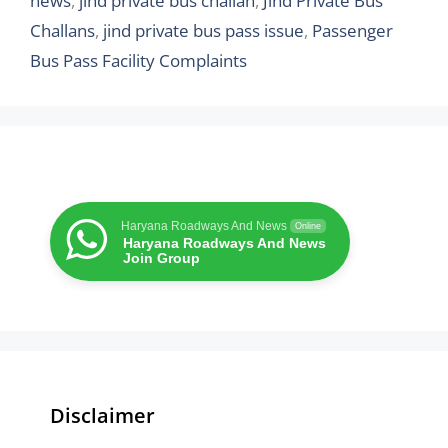
news
,
jind private bus challan
,
Jind Private Bus
Challans
,
jind private bus pass issue
,
Passenger
Bus Pass Facility Complaints
Haryana Roadways And News
Online
Haryana Roadways And News
Join Group
Disclaimer