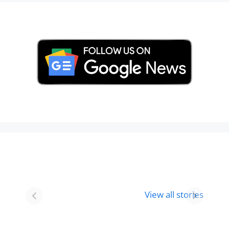
Best 8 Place To
Best Place for
Visit In
Holi
View all stories
Gurgaon-आभी
Celebration in
देखे
2024