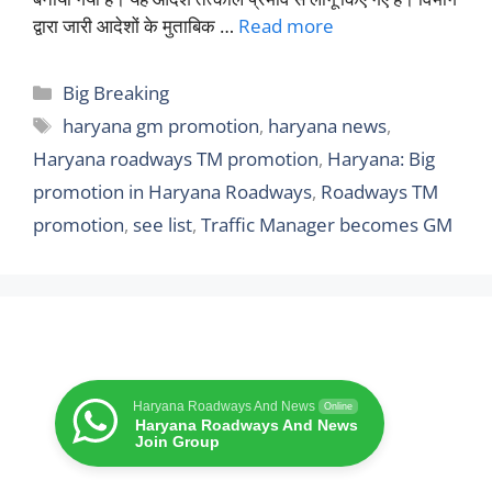
द्वारा जारी आदेशों के मुताबिक …
Read more
Categories
Big Breaking
Tags
haryana gm promotion
,
haryana news
,
Haryana roadways TM promotion
,
Haryana: Big
promotion in Haryana Roadways
,
Roadways TM
promotion
,
see list
,
Traffic Manager becomes GM
Haryana Roadways And News
Online
Haryana Roadways And News
Join Group