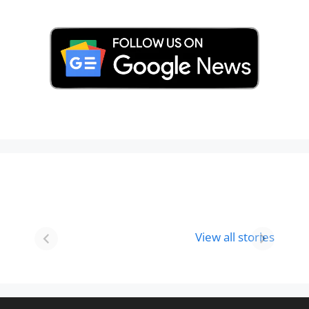
Best 8 Place To
Best Place for
Visit In
Holi
View all stories
Gurgaon-आभी
Celebration in
देखे
2024