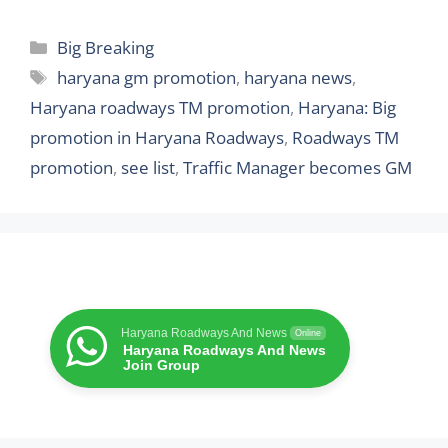
Categories
Big Breaking
Tags
haryana gm promotion
,
haryana news
,
Haryana roadways TM promotion
,
Haryana: Big
promotion in Haryana Roadways
,
Roadways TM
promotion
,
see list
,
Traffic Manager becomes GM
Haryana Roadways And News
Online
Haryana Roadways And News
Join Group