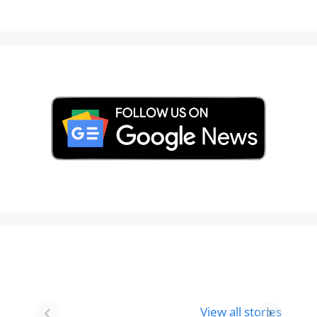
Best 8 Place To
Best Place for
Visit In
Holi
View all stories