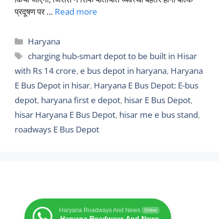
प्रदूषण पर …
Read more
Categories
Haryana
Tags
charging hub-smart depot to be built in Hisar
with Rs 14 crore
,
e bus depot in haryana
,
Haryana
E Bus Depot in hisar
,
Haryana E Bus Depot: E-bus
depot
,
haryana first e depot
,
hisar E Bus Depot
,
hisar Haryana E Bus Depot
,
hisar me e bus stand
,
roadways E Bus Depot
Haryana Roadways And News
Online
Haryana Roadways And News