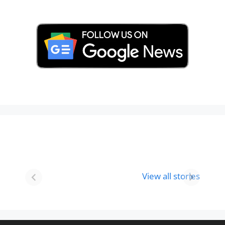
Best 8 Place To
Best Place for
Visit In
Holi
View all stories
Gurgaon-आभी
Celebration in
देखे
2024