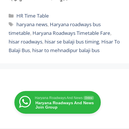
Categories
HR Time Table
Tags
haryana news
,
Haryana roadways bus
timetable
,
Haryana Roadways Timetable Fare
,
hisar roadways
,
hisar se balaji bus timing
,
Hisar To
Balaji Bus
,
hisar to mehnadipur balaji bus
Haryana Roadways And News
Online
Haryana Roadways And News
Join Group