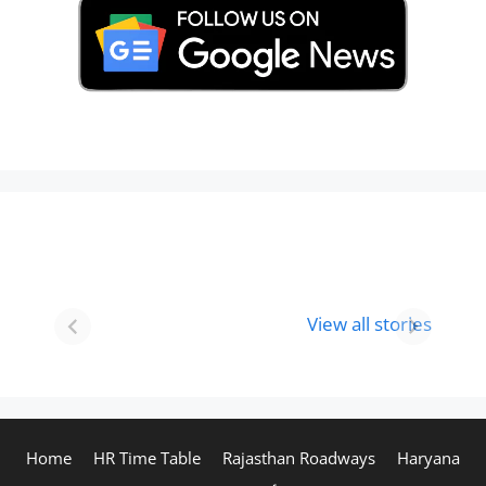
Best 8 Place To
Best Place for
Visit In
Holi
View all stories
Gurgaon-आभी
Celebration in
देखे
2024
Home
HR Time Table
Rajasthan Roadways
Haryana