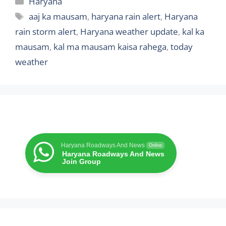
Haryana
Tags
aaj ka mausam
,
haryana rain alert
,
Haryana
rain storm alert
,
Haryana weather update
,
kal ka
mausam
,
kal ma mausam kaisa rahega
,
today
weather
Haryana Roadways And News
Online
Haryana Roadways And News
Join Group