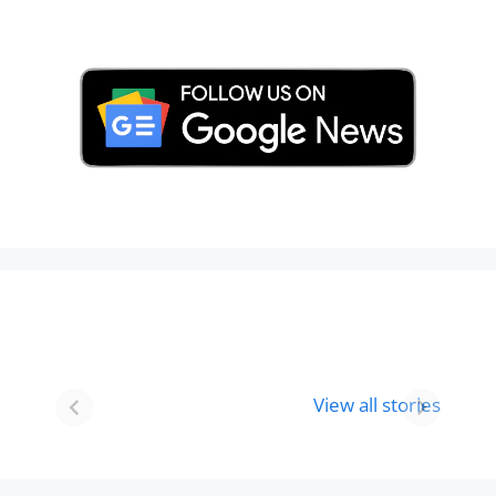
Best 8 Place To
Best Place for
Visit In
Holi
View all stories
Gurgaon-आभी
Celebration in
देखे
2024