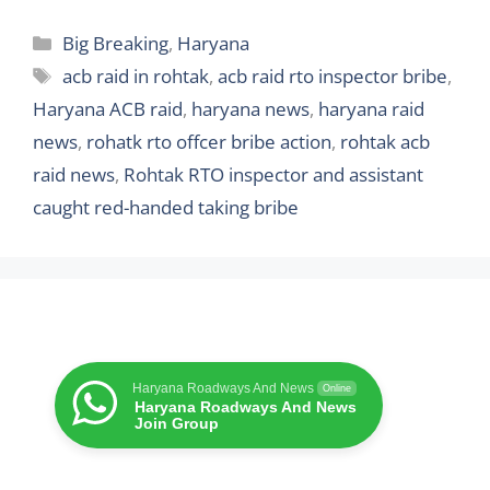
Categories
Big Breaking
,
Haryana
Tags
acb raid in rohtak
,
acb raid rto inspector bribe
,
Haryana ACB raid
,
haryana news
,
haryana raid
news
,
rohatk rto offcer bribe action
,
rohtak acb
raid news
,
Rohtak RTO inspector and assistant
caught red-handed taking bribe
Haryana Roadways And News
Online
Haryana Roadways And News
Join Group