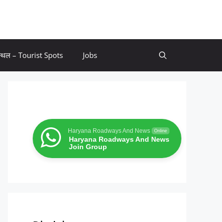
 स्थल – Tourist Spots
Jobs
Haryana Roadways And News
Online
Haryana Roadways And News
Join Group