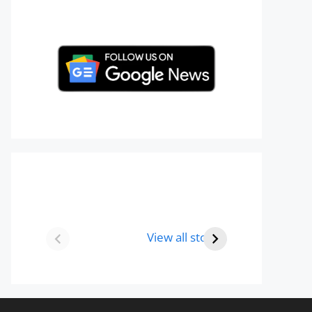
Best 8 Place To
Best Place for
Visit In Gurgaon-
Holi Celebration
View all stories
आभी देखे
in 2024