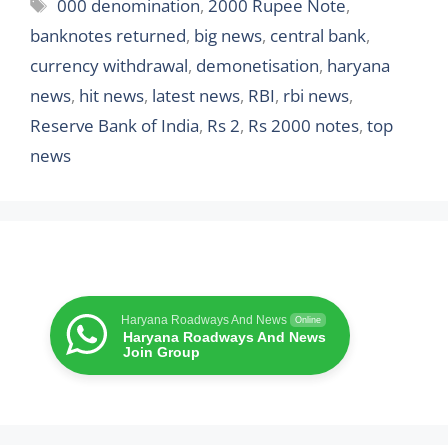
Tags
000 denomination
,
2000 Rupee Note
,
banknotes returned
,
big news
,
central bank
,
currency withdrawal
,
demonetisation
,
haryana
news
,
hit news
,
latest news
,
RBI
,
rbi news
,
Reserve Bank of India
,
Rs 2
,
Rs 2000 notes
,
top
news
Haryana Roadways And News
Online
Haryana Roadways And News
Join Group