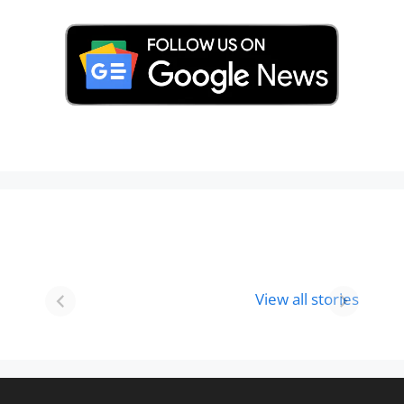
Best 8 Place To
Best Place for
Visit In
Holi
View all stories
Gurgaon-आभी
Celebration in
देखे
2024