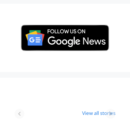
Best 8 Place To
Best Place for
Visit In
Holi
View all stories
Gurgaon-आभी
Celebration in
देखे
2024