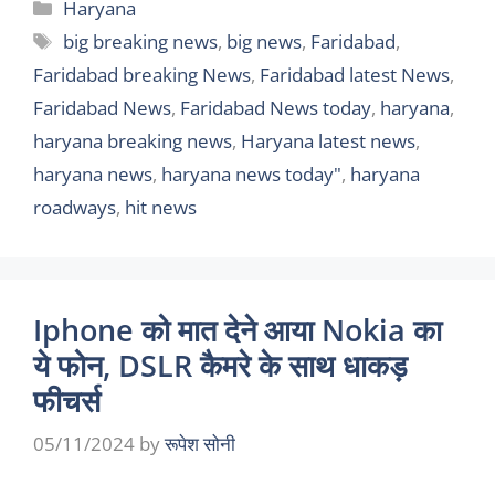
Categories
Haryana
Tags
big breaking news
,
big news
,
Faridabad
,
Faridabad breaking News
,
Faridabad latest News
,
Faridabad News
,
Faridabad News today
,
haryana
,
haryana breaking news
,
Haryana latest news
,
haryana news
,
haryana news today"
,
haryana
roadways
,
hit news
Iphone को मात देने आया Nokia का
ये फोन, DSLR कैमरे के साथ धाकड़
फीचर्स
05/11/2024
by
रूपेश सोनी