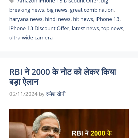
Amazon iPhone 13 Discount Offer
,
big
breaking news
,
big news
,
great combination
,
haryana news
,
hindi news
,
hit news
,
iPhone 13
,
iPhone 13 Discount Offer
,
latest news
,
top news
,
ultra-wide camera
RBI ने 2000 के नोट को लेकर किया
बड़ा ऐलान
05/11/2024
by
रूपेश सोनी