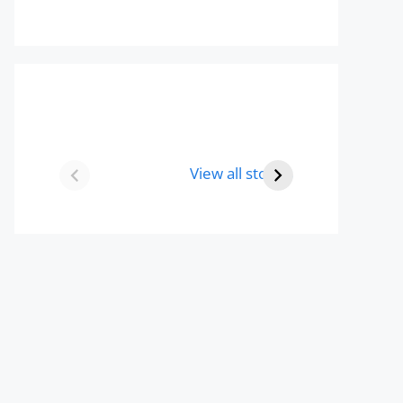
Best 8 Place To
Best Place for
Visit In Gurgaon-
Holi Celebration
View all stories
आभी देखे
in 2024