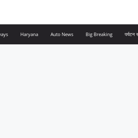
ways
Haryana
Auto News
Big Breaking
पर्यटन