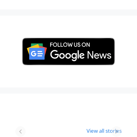
Best 8 Place To
Best Place for
Visit In
Holi
View all stories
Gurgaon-आभी
Celebration in