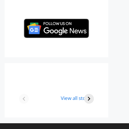
Best 8 Place To
Best Place for
Visit In Gurgaon-
Holi Celebration
View all stories
आभी देखे
in 2024