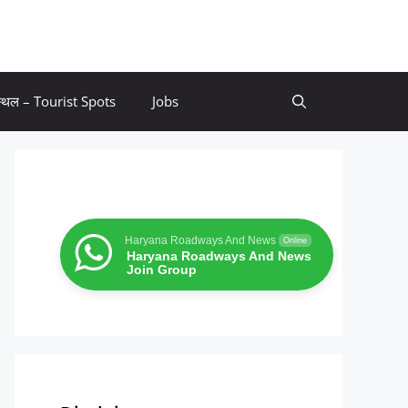
 स्थल – Tourist Spots
Jobs
Haryana Roadways And News
Online
Haryana Roadways And News
Join Group