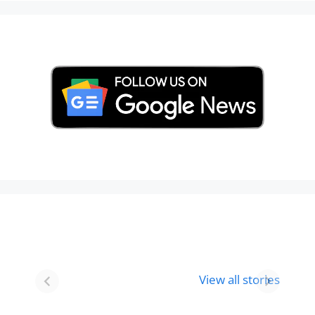
Best 8 Place To
Best Place for
Visit In
Holi
View all stories
Gurgaon-आभी
Celebration in
देखे
2024