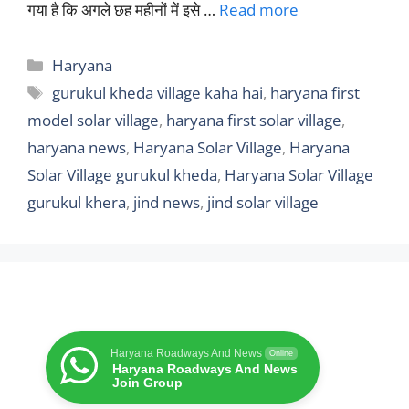
गया है कि अगले छह महीनों में इसे …
Read more
Categories
Haryana
Tags
gurukul kheda village kaha hai
,
haryana first
model solar village
,
haryana first solar village
,
haryana news
,
Haryana Solar Village
,
Haryana
Solar Village gurukul kheda
,
Haryana Solar Village
gurukul khera
,
jind news
,
jind solar village
Haryana Roadways And News
Online
Haryana Roadways And News
Join Group