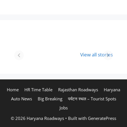
Best 8 Place To
Best Place for
Visit In
Holi
View all stories
Gurgaon-आभी
Celebration in
देखे
2024
Home
HR Time Table
Rajasthan Roadways
Haryana
Auto News
Big Breaking
पर्यटन स्थल – Tourist Spots
Jobs
© 2026 Haryana Roadways
• Built with
GeneratePress