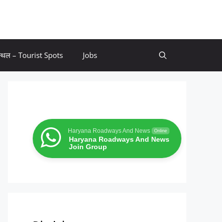
 स्थल – Tourist Spots
Jobs
Haryana Roadways And News
Online
Haryana Roadways And News
Join Group