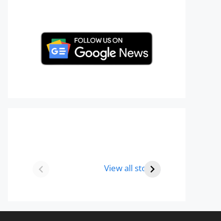
Best 8 Place To
Best Place for
Visit In Gurgaon-
Holi Celebration
View all stories
आभी देखे
in 2024