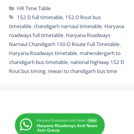
Categories
HR Time Table
Tags
152 D full timetable
,
152 D Rout bus
timetable
,
chandigarh narnaul timetable
,
Haryana
roadways full timetable
,
Haryana Roadways
Narnaul Chandigarh 150-D Route Full Timetable
,
Haryana Roadways timetable
,
mahendergarh to
chandigarh bus timetable
,
national highway 152 D
Rout bus timing
,
rewari to chandigarh bus time
Haryana Roadways And News
Online
Haryana Roadways And News
Join Group