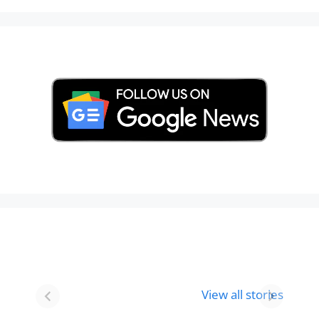
Best 8 Place To
Best Place for
Visit In
Holi
View all stories
Gurgaon-आभी
Celebration in