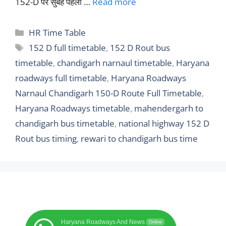
152-D पर सुबह पहली …
Read more
Categories
HR Time Table
Tags
152 D full timetable
,
152 D Rout bus
timetable
,
chandigarh narnaul timetable
,
Haryana
roadways full timetable
,
Haryana Roadways
Narnaul Chandigarh 150-D Route Full Timetable
,
Haryana Roadways timetable
,
mahendergarh to
chandigarh bus timetable
,
national highway 152 D
Rout bus timing
,
rewari to chandigarh bus time
Haryana Roadways And News
Online