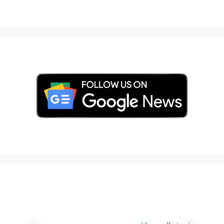
Best 8 Place To
Best Place for
Visit In
Holi