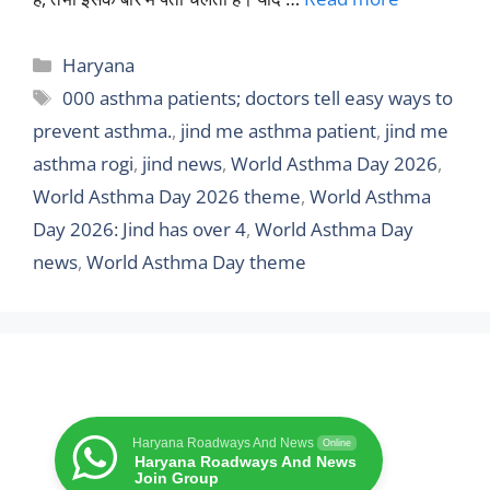
Categories
Haryana
Tags
000 asthma patients; doctors tell easy ways to
prevent asthma.
,
jind me asthma patient
,
jind me
asthma rogi
,
jind news
,
World Asthma Day 2026
,
World Asthma Day 2026 theme
,
World Asthma
Day 2026: Jind has over 4
,
World Asthma Day
news
,
World Asthma Day theme
Haryana Roadways And News
Online
Haryana Roadways And News
Join Group