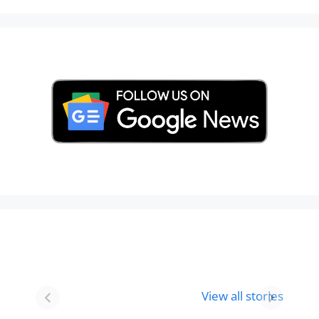
Best 8 Place To
Best Place for
Visit In
Holi
View all stories
Gurgaon-आभी
Celebration in