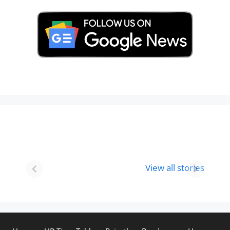
Best 8 Place To
Best Place for
Visit In
Holi
View all stories
Gurgaon-आभी
Celebration in
देखे
2024