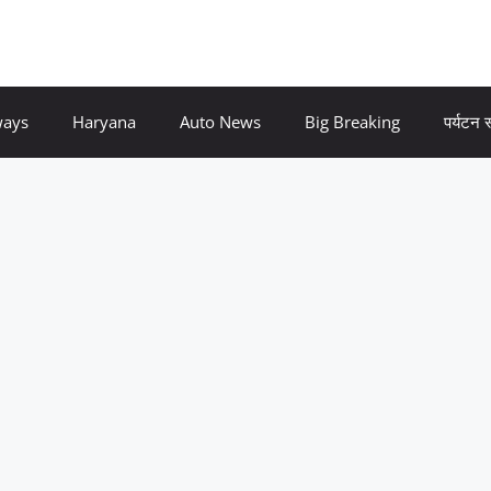
ways
Haryana
Auto News
Big Breaking
पर्यटन