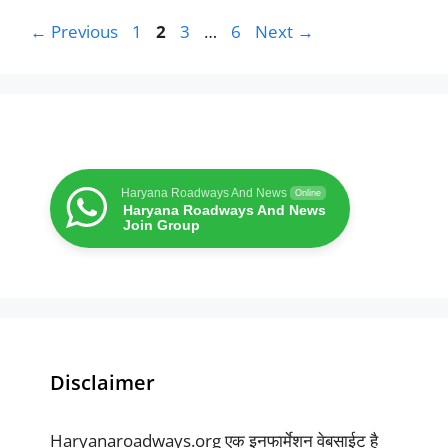
Page
Page
Page
Page
←
Previous
1
2
3
…
6
Next
→
Haryana Roadways And News
Online
Haryana Roadways And News
Join Group
Disclaimer
Haryanaroadways.org एक इनफार्मेशन वेबसाईट है