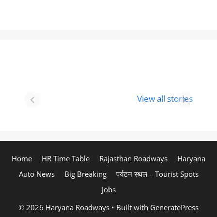
Best 8 Place To
Best Place for
Visit In
Holi
View all stories
Gurgaon-आभी
Celebration in
देखे
2024
Home
HR Time Table
Rajasthan Roadways
Haryana
Auto News
Big Breaking
पर्यटन स्थल – Tourist Spots
Jobs
© 2026 Haryana Roadways
• Built with
GeneratePress