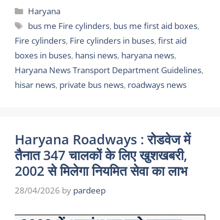
Categories
Haryana
Tags
bus me Fire cylinders
,
bus me first aid boxes
,
Fire cylinders
,
Fire cylinders in buses
,
first aid
boxes in buses
,
hansi news
,
haryana news
,
Haryana News Transport Department Guidelines
,
hisar news
,
private bus news
,
roadways news
Haryana Roadways : रोडवेज में
तैनात 347 चालकों के लिए खुशखबरी,
2002 से मिलेगा नियमित सेवा का लाभ
28/04/2026
by
pardeep